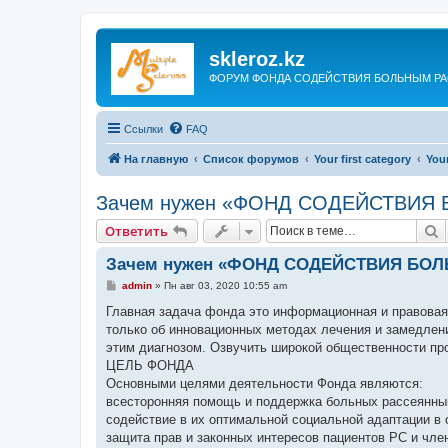
skleroz.kz
ФОРУМ ФОНДА СОДЕЙСТВИЯ БОЛЬНЫМ Р
Ссылки
FAQ
На главную
Список форумов
Your first category
Your
Зачем нужен «ФОНД СОДЕЙСТВИ
П
Ответить
Зачем нужен «ФОНД СОДЕЙСТВИЯ Б
С
admin
»
Пн авг 03, 2020 10:55 am
о
о
Главная задача фонда это информационная и правова
б
только об инновационных методах лечения и замедлени
щ
е
этим диагнозом. Озвучить широкой общественности пр
н
ЦЕЛЬ ФОНДА
и
е
Основными целями деятельности Фонда являются:
всесторонняя помощь и поддержка больных рассеянным
содействие в их оптимальной социальной адаптации в 
защита прав и законных интересов пациентов РС и чле