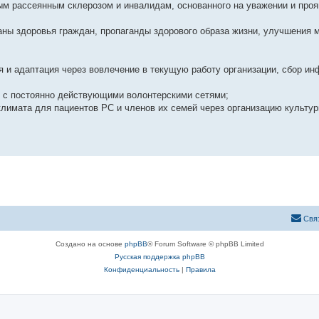
м рассеянным склерозом и инвалидам, основанного на уважении и про
аны здоровья граждан, пропаганды здорового образа жизни, улучшения 
я и адаптация через вовлечение в текущую работу организации, сбор и
 с постоянно действующими волонтерскими сетями;
климата для пациентов РС и членов их семей через организацию культур
Свя
Создано на основе
phpBB
® Forum Software © phpBB Limited
Русская поддержка phpBB
Конфиденциальность
|
Правила