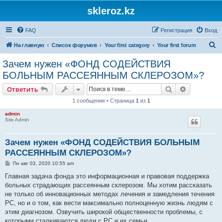
skleroz.kz
FAQ
Регистрация
Вход
П
На главную
Список форумов
Your first category
Your first forum
о
Зачем нужен «ФОНД СОДЕЙСТВИЯ
и
БОЛЬНЫМ РАССЕЯННЫМ СКЛЕРОЗОМ»?
с
Поиск
Расширен
Ответить
к
1 сообщение • Страница
1
из
1
admin
Site Admin
Зачем нужен «ФОНД СОДЕЙСТВИЯ БОЛЬНЫМ
РАССЕЯННЫМ СКЛЕРОЗОМ»?
С
Пн авг 03, 2020 10:55 am
о
о
Главная задача фонда это информационная и правовая поддержка
б
больных страдающих рассеянным склерозом. Мы хотим рассказать
щ
е
не только об инновационных методах лечения и замедления течения
н
РС, но и о том, как вести максимально полноценную жизнь людям с
и
е
этим диагнозом. Озвучить широкой общественности проблемы, с
которыми сталкиваются люди с РС и их семьи.