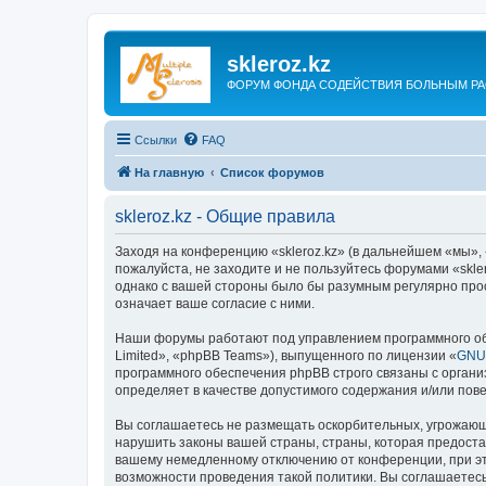
skleroz.kz
ФОРУМ ФОНДА СОДЕЙСТВИЯ БОЛЬНЫМ Р
Ссылки
FAQ
На главную
Список форумов
skleroz.kz - Общие правила
Заходя на конференцию «skleroz.kz» (в дальнейшем «мы», «н
пожалуйста, не заходите и не пользуйтесь форумами «skle
однако с вашей стороны было бы разумным регулярно прос
означает ваше согласие с ними.
Наши форумы работают под управлением программного об
Limited», «phpBB Teams»), выпущенного по лицензии «
GNU 
программного обеспечения phpBB строго связаны с органи
определяет в качестве допустимого содержания и/или по
Вы соглашаетесь не размещать оскорбительных, угрожающ
нарушить законы вашей страны, страны, которая предоста
вашему немедленному отключению от конференции, при это
возможности проведения такой политики. Вы соглашаетесь 