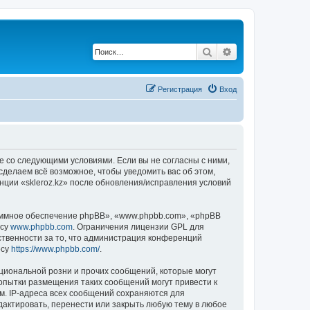
Поиск
Расширенный по
Регистрация
Вход
сие со следующими условиями. Если вы не согласны с ними,
сделаем всё возможное, чтобы уведомить вас об этом,
нции «skleroz.kz» после обновления/исправления условий
ммное обеспечение phpBB», «www.phpbb.com», «phpBB
есу
www.phpbb.com
. Ограничения лицензии GPL для
ственности за то, что администрация конференций
есу
https://www.phpbb.com/
.
циональной розни и прочих сообщений, которые могут
Попытки размещения таких сообщений могут привести к
м. IP-адреса всех сообщений сохраняются для
дактировать, перенести или закрыть любую тему в любое