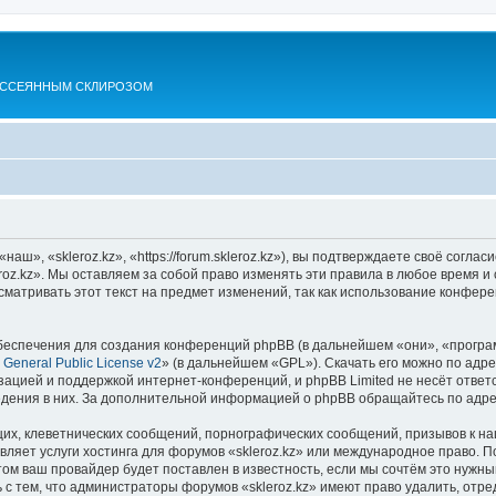
АССЕЯННЫМ СКЛИРОЗОМ
аш», «skleroz.kz», «https://forum.skleroz.kz»), вы подтверждаете своё согла
roz.kz». Мы оставляем за собой право изменять эти правила в любое время и 
матривать этот текст на предмет изменений, так как использование конфере
еспечения для создания конференций phpBB (в дальнейшем «они», «програ
General Public License v2
» (в дальнейшем «GPL»). Скачать его можно по адр
зацией и поддержкой интернет-конференций, и phpBB Limited не несёт ответ
ведения в них. За дополнительной информацией о phpBB обращайтесь по адр
их, клеветнических сообщений, порнографических сообщений, призывов к на
вляет услуги хостинга для форумов «skleroz.kz» или международное право. 
м ваш провайдер будет поставлен в известность, если мы сочтём это нужны
с тем, что администраторы форумов «skleroz.kz» имеют право удалить, отре