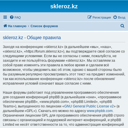
skleroz.kz
FAQ
Регистрация
Вход
П
На главную
Список форумов
о
skleroz.kz - Общие правила
и
с
Заходя на конференцию «skleroz.kz» (в дальнейшем «мы», «наш»,
«skleroz.kz», «https://forum.skleroz.kz»), вы подтверждаете своё согласие со
к
следующими условиями. Если вы не согласны с ними, пожалуйста, не
заходите и не пользуйтесь форумами «skleroz.kz». Мы оставляем за
собой право изменять эти правила в любое время и сделаем всё
возможное, чтобы уведомить вас об этом, однако с вашей стороны было
бы разумным регулярно просматривать этот текст на предмет изменений,
так как использование конференции «skleroz.kz» после обновления/
исправления условий означает ваше согласие с ними.
Наши форумы работают под управлением программного обеспечения
для создания конференций phpBB (в дальнейшем «они», «программное
обеспечение phpBB», «www.phpbb.com», «phpBB Limited», «phpBB
Teams»), выпущенного по лицензии «
GNU General Public License v2
» (в
дальнейшем «GPL»). Скачать его можно по адресу
www.phpbb.com
.
Ограничения лицензии GPL для программного обеспечения phpBB строго
связаны с организацией и поддержкой интернет-конференций, и phpBB
Limited не несёт ответственности за то, что администрация конференций