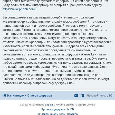
определяет в качестве допустимого содержания и/или поведения в них.
За дополнительной информацией о phpBB обращайтесь по адресу
https://www.phpbb.com/
.
Вы соглашаетесь не размещать оскорбительных, угрожающих,
клеветнических сообщений, порнографических сообщений, призывов к
национальной розни и прочих сообщений, которые могут нарушить
законы вашей страны, страны, которая предоставляет услуги хостинга
для форумов «skleroz.kz» или международное право. Попытки
размещения таких сообщений могут привести к вашему немедленному
отключению от конференции, при этом ваш провайдер будет поставлен в
известность, если мы сочтём это нужным. IP-адреса всех сообщений
сохраняются для возможности проведения такой политики. Вы
соглашаетесь с тем, что администраторы форумов «skleroz.kz» имеют
право удалить, отредактировать, перенести или закрыть любую тему в
любое время по своему усмотрению. Как пользователь вы согласны с тем,
что введённая вами информация будет храниться в базе данных. Хотя
эта информация не будет открыта третьим лицам без вашего
разрешения, ни администрация конференции «skleroz.kz», ни phpBB
Limited не может быть ответственна за действия хакеров, которые могут
привести к несанкционированному доступу к ней.
На главную
Список форумов
Часовой пояс:
UTC
Создано на основе
phpBB
® Forum Software © phpBB Limited
Русская поддержка phpBB
Конфиденциальность
|
Правила