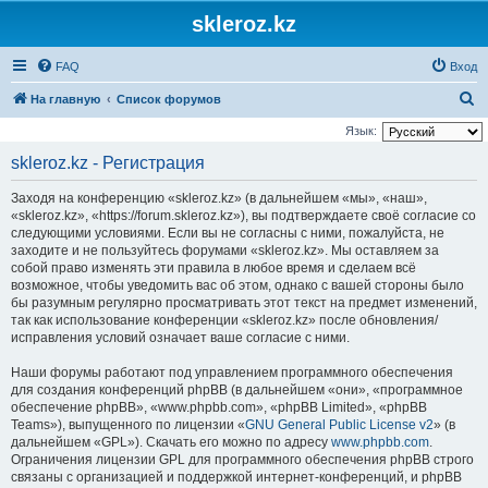
skleroz.kz
FAQ
Вход
П
На главную
Список форумов
о
Язык:
и
skleroz.kz - Регистрация
с
Заходя на конференцию «skleroz.kz» (в дальнейшем «мы», «наш»,
к
«skleroz.kz», «https://forum.skleroz.kz»), вы подтверждаете своё согласие со
следующими условиями. Если вы не согласны с ними, пожалуйста, не
заходите и не пользуйтесь форумами «skleroz.kz». Мы оставляем за
собой право изменять эти правила в любое время и сделаем всё
возможное, чтобы уведомить вас об этом, однако с вашей стороны было
бы разумным регулярно просматривать этот текст на предмет изменений,
так как использование конференции «skleroz.kz» после обновления/
исправления условий означает ваше согласие с ними.
Наши форумы работают под управлением программного обеспечения
для создания конференций phpBB (в дальнейшем «они», «программное
обеспечение phpBB», «www.phpbb.com», «phpBB Limited», «phpBB
Teams»), выпущенного по лицензии «
GNU General Public License v2
» (в
дальнейшем «GPL»). Скачать его можно по адресу
www.phpbb.com
.
Ограничения лицензии GPL для программного обеспечения phpBB строго
связаны с организацией и поддержкой интернет-конференций, и phpBB