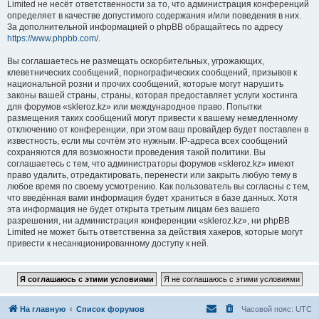
Limited не несёт ответственности за то, что администрация конференций
определяет в качестве допустимого содержания и/или поведения в них.
За дополнительной информацией о phpBB обращайтесь по адресу
https://www.phpbb.com/
.
Вы соглашаетесь не размещать оскорбительных, угрожающих,
клеветнических сообщений, порнографических сообщений, призывов к
национальной розни и прочих сообщений, которые могут нарушить
законы вашей страны, страны, которая предоставляет услуги хостинга
для форумов «skleroz.kz» или международное право. Попытки
размещения таких сообщений могут привести к вашему немедленному
отключению от конференции, при этом ваш провайдер будет поставлен в
известность, если мы сочтём это нужным. IP-адреса всех сообщений
сохраняются для возможности проведения такой политики. Вы
соглашаетесь с тем, что администраторы форумов «skleroz.kz» имеют
право удалить, отредактировать, перенести или закрыть любую тему в
любое время по своему усмотрению. Как пользователь вы согласны с тем,
что введённая вами информация будет храниться в базе данных. Хотя
эта информация не будет открыта третьим лицам без вашего
разрешения, ни администрация конференции «skleroz.kz», ни phpBB
Limited не может быть ответственна за действия хакеров, которые могут
привести к несанкционированному доступу к ней.
На главную
Список форумов
Часовой пояс:
UTC