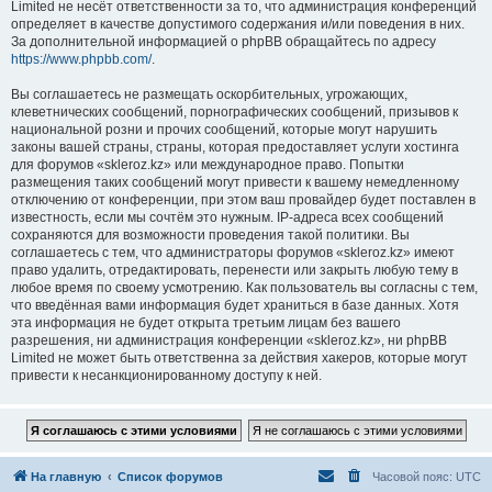
Limited не несёт ответственности за то, что администрация конференций
определяет в качестве допустимого содержания и/или поведения в них.
За дополнительной информацией о phpBB обращайтесь по адресу
https://www.phpbb.com/
.
Вы соглашаетесь не размещать оскорбительных, угрожающих,
клеветнических сообщений, порнографических сообщений, призывов к
национальной розни и прочих сообщений, которые могут нарушить
законы вашей страны, страны, которая предоставляет услуги хостинга
для форумов «skleroz.kz» или международное право. Попытки
размещения таких сообщений могут привести к вашему немедленному
отключению от конференции, при этом ваш провайдер будет поставлен в
известность, если мы сочтём это нужным. IP-адреса всех сообщений
сохраняются для возможности проведения такой политики. Вы
соглашаетесь с тем, что администраторы форумов «skleroz.kz» имеют
право удалить, отредактировать, перенести или закрыть любую тему в
любое время по своему усмотрению. Как пользователь вы согласны с тем,
что введённая вами информация будет храниться в базе данных. Хотя
эта информация не будет открыта третьим лицам без вашего
разрешения, ни администрация конференции «skleroz.kz», ни phpBB
Limited не может быть ответственна за действия хакеров, которые могут
привести к несанкционированному доступу к ней.
На главную
Список форумов
Часовой пояс:
UTC