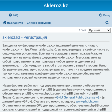
skleroz.kz
FAQ
Вход
П
На главную
Список форумов
о
Язык:
и
skleroz.kz - Регистрация
с
Заходя на конференцию «skleroz.kz» (в дальнейшем «мы», «наш»,
к
«skleroz.kz», «https://forum.skleroz.kz»), вы подтверждаете своё согласие со
следующими условиями. Если вы не согласны с ними, пожалуйста, не
заходите и не пользуйтесь форумами «skleroz.kz». Мы оставляем за
собой право изменять эти правила в любое время и сделаем всё
возможное, чтобы уведомить вас об этом, однако с вашей стороны было
бы разумным регулярно просматривать этот текст на предмет изменений,
так как использование конференции «skleroz.kz» после обновления/
исправления условий означает ваше согласие с ними.
Наши форумы работают под управлением программного обеспечения
для создания конференций phpBB (в дальнейшем «они», «программное
обеспечение phpBB», «www.phpbb.com», «phpBB Limited», «phpBB
Teams»), выпущенного по лицензии «
GNU General Public License v2
» (в
дальнейшем «GPL»). Скачать его можно по адресу
www.phpbb.com
.
Ограничения лицензии GPL для программного обеспечения phpBB строго
связаны с организацией и поддержкой интернет-конференций, и phpBB