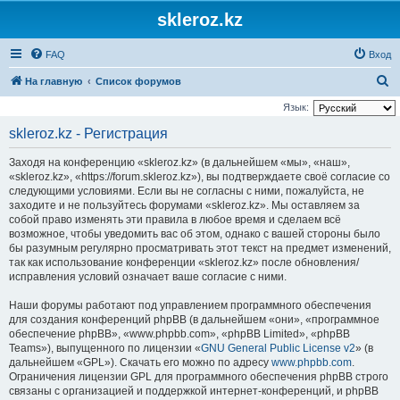
skleroz.kz
FAQ
Вход
П
На главную
Список форумов
о
Язык:
и
skleroz.kz - Регистрация
с
Заходя на конференцию «skleroz.kz» (в дальнейшем «мы», «наш»,
к
«skleroz.kz», «https://forum.skleroz.kz»), вы подтверждаете своё согласие со
следующими условиями. Если вы не согласны с ними, пожалуйста, не
заходите и не пользуйтесь форумами «skleroz.kz». Мы оставляем за
собой право изменять эти правила в любое время и сделаем всё
возможное, чтобы уведомить вас об этом, однако с вашей стороны было
бы разумным регулярно просматривать этот текст на предмет изменений,
так как использование конференции «skleroz.kz» после обновления/
исправления условий означает ваше согласие с ними.
Наши форумы работают под управлением программного обеспечения
для создания конференций phpBB (в дальнейшем «они», «программное
обеспечение phpBB», «www.phpbb.com», «phpBB Limited», «phpBB
Teams»), выпущенного по лицензии «
GNU General Public License v2
» (в
дальнейшем «GPL»). Скачать его можно по адресу
www.phpbb.com
.
Ограничения лицензии GPL для программного обеспечения phpBB строго
связаны с организацией и поддержкой интернет-конференций, и phpBB