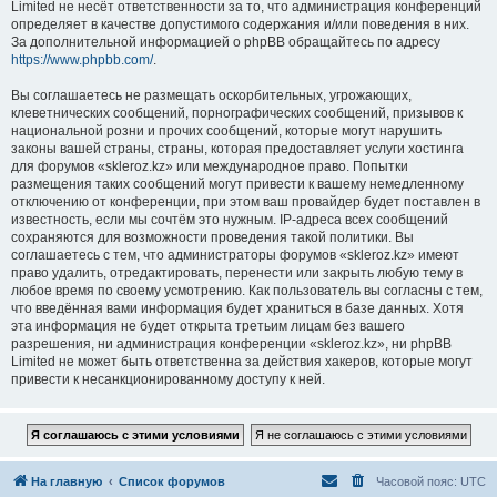
Limited не несёт ответственности за то, что администрация конференций
определяет в качестве допустимого содержания и/или поведения в них.
За дополнительной информацией о phpBB обращайтесь по адресу
https://www.phpbb.com/
.
Вы соглашаетесь не размещать оскорбительных, угрожающих,
клеветнических сообщений, порнографических сообщений, призывов к
национальной розни и прочих сообщений, которые могут нарушить
законы вашей страны, страны, которая предоставляет услуги хостинга
для форумов «skleroz.kz» или международное право. Попытки
размещения таких сообщений могут привести к вашему немедленному
отключению от конференции, при этом ваш провайдер будет поставлен в
известность, если мы сочтём это нужным. IP-адреса всех сообщений
сохраняются для возможности проведения такой политики. Вы
соглашаетесь с тем, что администраторы форумов «skleroz.kz» имеют
право удалить, отредактировать, перенести или закрыть любую тему в
любое время по своему усмотрению. Как пользователь вы согласны с тем,
что введённая вами информация будет храниться в базе данных. Хотя
эта информация не будет открыта третьим лицам без вашего
разрешения, ни администрация конференции «skleroz.kz», ни phpBB
Limited не может быть ответственна за действия хакеров, которые могут
привести к несанкционированному доступу к ней.
На главную
Список форумов
Часовой пояс:
UTC