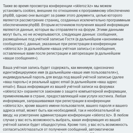
Также во время просмотра конференции «skleroz.kz» мы можем
установить cookies, внешние по отношению к программному обеспечению
phpBB, однако они выходят за рамки этого документа, целью которого
является рассмотрение страниц, созданных исключительно программным
обеспечением phpBB. Вторым источником получения вашей информации
являются данные, которые вы отправляете на форум. Этими данными
могут быть, но не исчерпываются, следующие данные: сообщения,
размещённые под учётной записью Гостя (в дальнейшем «анонимные
сообщения»), данные, указанные при регистрации в конференции
«skleroz.kz» (в дальнейшем «ваша учётная запись») и сообщения,
оставленные вами после регистрации и авторизации (в дальнейшем
«ваши сообщения»).
Ваша учётная запись будет содержать, как минимум, однозначно
идентифицируемое имя (в дальнейшем «ваше имя пользователя»),
индивидуальный пароль для входа под вашей учётной записью (далее
«ваш пароль») и реальный адрес email (в дальнейшем «ваш адрес
email»). Ваша информация из вашей учётной записи на форумах
«skleroz.kz» охраняется законами о защите компьютерной информации,
применяемыми в стране, предоставляющей нам услуги хостинга. Любая
информация, запрашиваемая при регистрации в конференции
«skleroz.kz», кроме вашего имени пользователя, вашего пароля и вашего
адреса email, может быть как необходимой, так и необязательной ко
вводу, на усмотрение администрации конференции «skleroz.kz». В любом
случае у вас есть возможность выбрать, какая информация из вашей
учётной записи будет общедоступна. Кроме того, у вас есть возможность
согласиться/отказаться от получения сообщений, автоматически