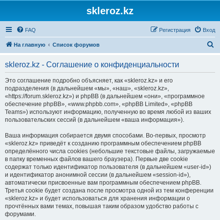
skleroz.kz
FAQ
Регистрация
Вход
П
На главную
Список форумов
о
skleroz.kz - Соглашение о конфиденциальности
и
с
Это соглашение подробно объясняет, как «skleroz.kz» и его
подразделения (в дальнейшем «мы», «наш», «skleroz.kz»,
к
«https://forum.skleroz.kz») и phpBB (в дальнейшем «они», «программное
обеспечение phpBB», «www.phpbb.com», «phpBB Limited», «phpBB
Teams») используют информацию, полученную во время любой из ваших
пользовательских сессий (в дальнейшем «ваша информация»).
Ваша информация собирается двумя способами. Во-первых, просмотр
«skleroz.kz» приведёт к созданию программным обеспечением phpBB
определённого числа cookies (небольшие текстовые файлы, загружаемые
в папку временных файлов вашего браузера). Первые две cookie
содержат только идентификатор пользователя (в дальнейшем «user-id»)
и идентификатор анонимной сессии (в дальнейшем «session-id»),
автоматически присвоенные вам программным обеспечением phpBB.
Третья cookie будет создана после просмотра одной из тем конференции
«skleroz.kz» и будет использоваться для хранения информации о
прочтённых вами темах, повышая таким образом удобство работы с
форумами.