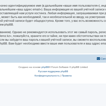
означно идентифицируемое имя (в дальнейшем «ваше имя пользователя»), ин
 дальнейшем «ваш адрес email»). Ваша информация из вашей учётной записи 
ставляющей нам услуги хостинга. Любая информация, запрашиваемая при рег
, может быть как необходимой, так и необязательной ко вводу, на усмотрени
ей учётной записи будет общедоступна. Кроме того, у вас есть возможность 
ем phpBB.
ием). Однако не рекомендуется использовать этот же самый пароль, регист
roz.kz», пожалуйста, храните его в тайне, ни при каких обстоятельствах ни пр
 если вы забудете ваш пароль к вашей учётной записи, вы сможете воспольз
pBB. Вам будет необходимо ввести ваше имя пользователя и ваш адрес emai
Свя
Создано на основе
phpBB
® Forum Software © phpBB Limited
Русская поддержка phpBB
Конфиденциальность
|
Правила