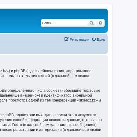
Поиск
Расширенный по
Регистрация
Вход
roz.kz») и phpBB (в дальнейшем «они», «программное
их пользовательских сессий (в дальнейшем «ваша
pBB определённого числа cookies (небольшие текстовые
 дальнейшем «user-id») и идентификатор анонимной
осле просмотра одной из тем конференции «skleroz.kz» и
 phpBB, однако они выходят за рамки этого документа,
лучения вашей информации являются данные, которые вы
аписью Гостя (в дальнейшем «анонимные сообщения»),
и после регистрации и авторизации (в дальнейшем «ваши