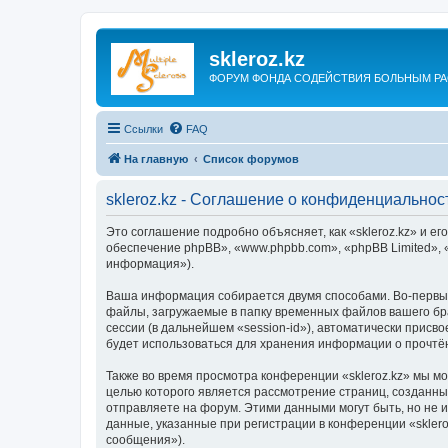
skleroz.kz
ФОРУМ ФОНДА СОДЕЙСТВИЯ БОЛЬНЫМ Р
Ссылки
FAQ
На главную
Список форумов
skleroz.kz - Соглашение о конфиденциальнос
Это соглашение подробно объясняет, как «skleroz.kz» и его
обеспечение phpBB», «www.phpbb.com», «phpBB Limited»,
информация»).
Ваша информация собирается двумя способами. Во-первых
файлы, загружаемые в папку временных файлов вашего бра
сессии (в дальнейшем «session-id»), автоматически присв
будет использоваться для хранения информации о прочтё
Также во время просмотра конференции «skleroz.kz» мы м
целью которого является рассмотрение страниц, создан
отправляете на форум. Этими данными могут быть, но не
данные, указанные при регистрации в конференции «skler
сообщения»).