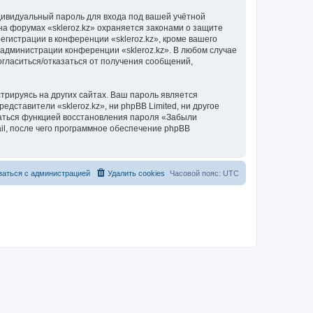
дивидуальный пароль для входа под вашей учётной
на форумах «skleroz.kz» охраняется законами о защите
истрации в конференции «skleroz.kz», кроме вашего
е администрации конференции «skleroz.kz». В любом случае
согласиться/отказаться от получения сообщений,
рируясь на других сайтах. Ваш пароль является
едставители «skleroz.kz», ни phpBB Limited, ни другое
оваться функцией восстановления пароля «Забыли
l, после чего программное обеспечение phpBB
заться с администрацией
Удалить cookies
Часовой пояс:
UTC