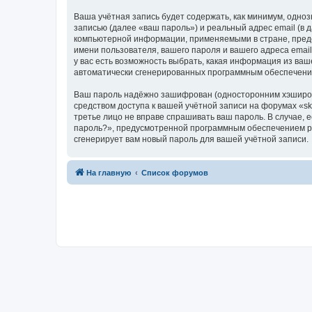
Ваша учётная запись будет содержать, как минимум, одн
записью (далее «ваш пароль») и реальный адрес email (в
компьютерной информации, применяемыми в стране, предо
имени пользователя, вашего пароля и вашего адреса email
у вас есть возможность выбрать, какая информация из ваш
автоматически сгенерированных программным обеспечени
Ваш пароль надёжно зашифрован (односторонним хэширован
средством доступа к вашей учётной записи на форумах «skle
третье лицо не вправе спрашивать ваш пароль. В случае,
пароль?», предусмотренной программным обеспечением ph
сгенерирует вам новый пароль для вашей учётной записи.
На главную
Список форумов