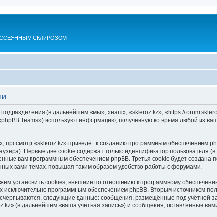
АССЕЯННЫМ СКЛИРОЗОМ
ти
 подразделения (в дальнейшем «мы», «наш», «skleroz.kz», «https://forum.skle
 «phpBB Teams») используют информацию, полученную во время любой из ваш
, просмотр «skleroz.kz» приведёт к созданию программным обеспечением ph
узера). Первые две cookie содержат только идентификатор пользователя (в
оенные вам программным обеспечением phpBB. Третья cookie будет создана п
нных вами темах, повышая таким образом удобство работы с форумами.
ожем установить cookies, внешние по отношению к программному обеспечению
ных исключительно программным обеспечением phpBB. Вторым источником по
 исчерпываются, следующие данные: сообщения, размещённые под учётной з
oz.kz» (в дальнейшем «ваша учётная запись») и сообщения, оставленные вам