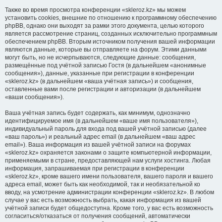
Также во время просмотра конференции «skleroz.kz» мы можем
установить cookies, внешние по отношению к программному обеспечению
phpBB, однако они выходят за рамки этого документа, целью которого
является рассмотрение страниц, созданных исключительно программным
обеспечением phpBB. Вторым источником получения вашей информации
являются данные, которые вы отправляете на форум. Этими данными
могут быть, но не исчерпываются, следующие данные: сообщения,
размещённые под учётной записью Гостя (в дальнейшем «анонимные
сообщения»), данные, указанные при регистрации в конференции
«skleroz.kz» (в дальнейшем «ваша учётная запись») и сообщения,
оставленные вами после регистрации и авторизации (в дальнейшем
«ваши сообщения»).
Ваша учётная запись будет содержать, как минимум, однозначно
идентифицируемое имя (в дальнейшем «ваше имя пользователя»),
индивидуальный пароль для входа под вашей учётной записью (далее
«ваш пароль») и реальный адрес email (в дальнейшем «ваш адрес
email»). Ваша информация из вашей учётной записи на форумах
«skleroz.kz» охраняется законами о защите компьютерной информации,
применяемыми в стране, предоставляющей нам услуги хостинга. Любая
информация, запрашиваемая при регистрации в конференции
«skleroz.kz», кроме вашего имени пользователя, вашего пароля и вашего
адреса email, может быть как необходимой, так и необязательной ко
вводу, на усмотрение администрации конференции «skleroz.kz». В любом
случае у вас есть возможность выбрать, какая информация из вашей
учётной записи будет общедоступна. Кроме того, у вас есть возможность
согласиться/отказаться от получения сообщений, автоматически