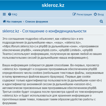
skleroz.kz
FAQ
Регистрация
Вход
П
На главную
Список форумов
о
skleroz.kz - Соглашение о конфиденциальности
и
с
Это соглашение подробно объясняет, как «skleroz.kz» и его
подразделения (в дальнейшем «мы», «наш», «skleroz.kz»,
к
«https://forum.skleroz.kz») и phpBB (в дальнейшем «они», «программное
обеспечение phpBB», «www.phpbb.com», «phpBB Limited», «phpBB
Teams») используют информацию, полученную во время любой из ваших
пользовательских сессий (в дальнейшем «ваша информация»).
Ваша информация собирается двумя способами. Во-первых, просмотр
«skleroz.kz» приведёт к созданию программным обеспечением phpBB
определённого числа cookies (небольшие текстовые файлы, загружаемые
в папку временных файлов вашего браузера). Первые две cookie
содержат только идентификатор пользователя (в дальнейшем «user-id»)
и идентификатор анонимной сессии (в дальнейшем «session-id»),
автоматически присвоенные вам программным обеспечением phpBB.
Третья cookie будет создана после просмотра одной из тем конференции
«skleroz.kz» и будет использоваться для хранения информации о
прочтённых вами темах, повышая таким образом удобство работы с
форумами.