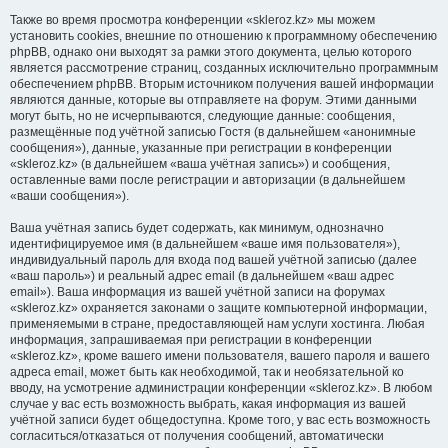
Также во время просмотра конференции «skleroz.kz» мы можем
установить cookies, внешние по отношению к программному обеспечению
phpBB, однако они выходят за рамки этого документа, целью которого
является рассмотрение страниц, созданных исключительно программным
обеспечением phpBB. Вторым источником получения вашей информации
являются данные, которые вы отправляете на форум. Этими данными
могут быть, но не исчерпываются, следующие данные: сообщения,
размещённые под учётной записью Гостя (в дальнейшем «анонимные
сообщения»), данные, указанные при регистрации в конференции
«skleroz.kz» (в дальнейшем «ваша учётная запись») и сообщения,
оставленные вами после регистрации и авторизации (в дальнейшем
«ваши сообщения»).
Ваша учётная запись будет содержать, как минимум, однозначно
идентифицируемое имя (в дальнейшем «ваше имя пользователя»),
индивидуальный пароль для входа под вашей учётной записью (далее
«ваш пароль») и реальный адрес email (в дальнейшем «ваш адрес
email»). Ваша информация из вашей учётной записи на форумах
«skleroz.kz» охраняется законами о защите компьютерной информации,
применяемыми в стране, предоставляющей нам услуги хостинга. Любая
информация, запрашиваемая при регистрации в конференции
«skleroz.kz», кроме вашего имени пользователя, вашего пароля и вашего
адреса email, может быть как необходимой, так и необязательной ко
вводу, на усмотрение администрации конференции «skleroz.kz». В любом
случае у вас есть возможность выбрать, какая информация из вашей
учётной записи будет общедоступна. Кроме того, у вас есть возможность
согласиться/отказаться от получения сообщений, автоматически