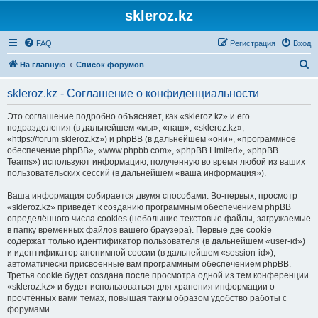
skleroz.kz
FAQ
Регистрация
Вход
П
На главную
Список форумов
о
skleroz.kz - Соглашение о конфиденциальности
и
с
Это соглашение подробно объясняет, как «skleroz.kz» и его
подразделения (в дальнейшем «мы», «наш», «skleroz.kz»,
к
«https://forum.skleroz.kz») и phpBB (в дальнейшем «они», «программное
обеспечение phpBB», «www.phpbb.com», «phpBB Limited», «phpBB
Teams») используют информацию, полученную во время любой из ваших
пользовательских сессий (в дальнейшем «ваша информация»).
Ваша информация собирается двумя способами. Во-первых, просмотр
«skleroz.kz» приведёт к созданию программным обеспечением phpBB
определённого числа cookies (небольшие текстовые файлы, загружаемые
в папку временных файлов вашего браузера). Первые две cookie
содержат только идентификатор пользователя (в дальнейшем «user-id»)
и идентификатор анонимной сессии (в дальнейшем «session-id»),
автоматически присвоенные вам программным обеспечением phpBB.
Третья cookie будет создана после просмотра одной из тем конференции
«skleroz.kz» и будет использоваться для хранения информации о
прочтённых вами темах, повышая таким образом удобство работы с
форумами.