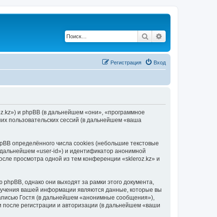
Поиск
Расширенный по
Регистрация
Вход
roz.kz») и phpBB (в дальнейшем «они», «программное
их пользовательских сессий (в дальнейшем «ваша
pBB определённого числа cookies (небольшие текстовые
 дальнейшем «user-id») и идентификатор анонимной
осле просмотра одной из тем конференции «skleroz.kz» и
 phpBB, однако они выходят за рамки этого документа,
лучения вашей информации являются данные, которые вы
аписью Гостя (в дальнейшем «анонимные сообщения»),
и после регистрации и авторизации (в дальнейшем «ваши