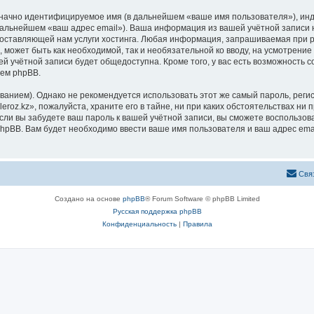
означно идентифицируемое имя (в дальнейшем «ваше имя пользователя»), ин
 дальнейшем «ваш адрес email»). Ваша информация из вашей учётной записи 
ставляющей нам услуги хостинга. Любая информация, запрашиваемая при рег
, может быть как необходимой, так и необязательной ко вводу, на усмотрени
ей учётной записи будет общедоступна. Кроме того, у вас есть возможность 
ем phpBB.
ием). Однако не рекомендуется использовать этот же самый пароль, регист
roz.kz», пожалуйста, храните его в тайне, ни при каких обстоятельствах ни пр
 если вы забудете ваш пароль к вашей учётной записи, вы сможете воспольз
pBB. Вам будет необходимо ввести ваше имя пользователя и ваш адрес emai
Свя
Создано на основе
phpBB
® Forum Software © phpBB Limited
Русская поддержка phpBB
Конфиденциальность
|
Правила