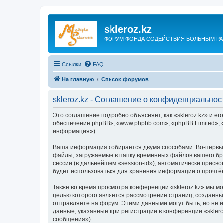
skleroz.kz
ФОРУМ ФОНДА СОДЕЙСТВИЯ БОЛЬНЫМ Р
Ссылки
FAQ
На главную
Список форумов
skleroz.kz - Соглашение о конфиденциальнос
Это соглашение подробно объясняет, как «skleroz.kz» и его
обеспечение phpBB», «www.phpbb.com», «phpBB Limited»,
информация»).
Ваша информация собирается двумя способами. Во-первых
файлы, загружаемые в папку временных файлов вашего бра
сессии (в дальнейшем «session-id»), автоматически присв
будет использоваться для хранения информации о прочтё
Также во время просмотра конференции «skleroz.kz» мы м
целью которого является рассмотрение страниц, создан
отправляете на форум. Этими данными могут быть, но не
данные, указанные при регистрации в конференции «skler
сообщения»).