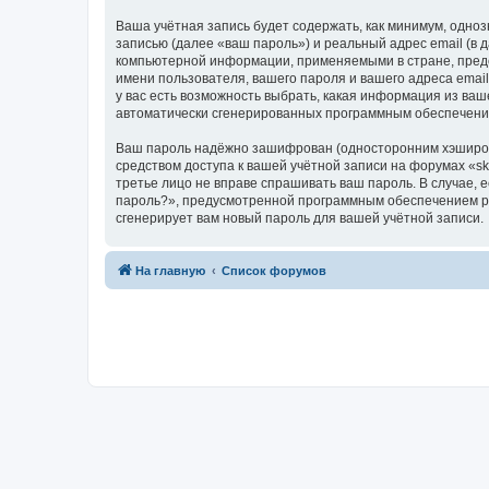
Ваша учётная запись будет содержать, как минимум, одн
записью (далее «ваш пароль») и реальный адрес email (в
компьютерной информации, применяемыми в стране, предо
имени пользователя, вашего пароля и вашего адреса email
у вас есть возможность выбрать, какая информация из ваш
автоматически сгенерированных программным обеспечени
Ваш пароль надёжно зашифрован (односторонним хэширован
средством доступа к вашей учётной записи на форумах «skle
третье лицо не вправе спрашивать ваш пароль. В случае,
пароль?», предусмотренной программным обеспечением ph
сгенерирует вам новый пароль для вашей учётной записи.
На главную
Список форумов