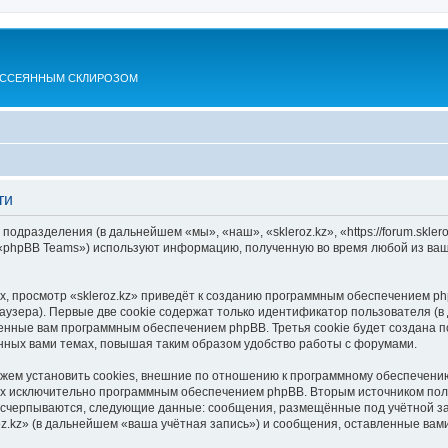
АССЕЯННЫМ СКЛИРОЗОМ
ти
 подразделения (в дальнейшем «мы», «наш», «skleroz.kz», «https://forum.skle
 «phpBB Teams») используют информацию, полученную во время любой из ваш
, просмотр «skleroz.kz» приведёт к созданию программным обеспечением ph
узера). Первые две cookie содержат только идентификатор пользователя (в
оенные вам программным обеспечением phpBB. Третья cookie будет создана п
нных вами темах, повышая таким образом удобство работы с форумами.
ожем установить cookies, внешние по отношению к программному обеспечению
ных исключительно программным обеспечением phpBB. Вторым источником по
 исчерпываются, следующие данные: сообщения, размещённые под учётной з
oz.kz» (в дальнейшем «ваша учётная запись») и сообщения, оставленные вам