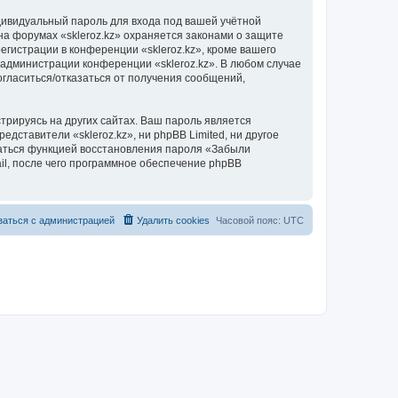
дивидуальный пароль для входа под вашей учётной
на форумах «skleroz.kz» охраняется законами о защите
истрации в конференции «skleroz.kz», кроме вашего
е администрации конференции «skleroz.kz». В любом случае
согласиться/отказаться от получения сообщений,
рируясь на других сайтах. Ваш пароль является
едставители «skleroz.kz», ни phpBB Limited, ни другое
оваться функцией восстановления пароля «Забыли
l, после чего программное обеспечение phpBB
заться с администрацией
Удалить cookies
Часовой пояс:
UTC