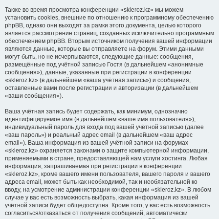
Также во время просмотра конференции «skleroz.kz» мы можем
установить cookies, внешние по отношению к программному обеспечению
phpBB, однако они выходят за рамки этого документа, целью которого
является рассмотрение страниц, созданных исключительно программным
обеспечением phpBB. Вторым источником получения вашей информации
являются данные, которые вы отправляете на форум. Этими данными
могут быть, но не исчерпываются, следующие данные: сообщения,
размещённые под учётной записью Гостя (в дальнейшем «анонимные
сообщения»), данные, указанные при регистрации в конференции
«skleroz.kz» (в дальнейшем «ваша учётная запись») и сообщения,
оставленные вами после регистрации и авторизации (в дальнейшем
«ваши сообщения»).
Ваша учётная запись будет содержать, как минимум, однозначно
идентифицируемое имя (в дальнейшем «ваше имя пользователя»),
индивидуальный пароль для входа под вашей учётной записью (далее
«ваш пароль») и реальный адрес email (в дальнейшем «ваш адрес
email»). Ваша информация из вашей учётной записи на форумах
«skleroz.kz» охраняется законами о защите компьютерной информации,
применяемыми в стране, предоставляющей нам услуги хостинга. Любая
информация, запрашиваемая при регистрации в конференции
«skleroz.kz», кроме вашего имени пользователя, вашего пароля и вашего
адреса email, может быть как необходимой, так и необязательной ко
вводу, на усмотрение администрации конференции «skleroz.kz». В любом
случае у вас есть возможность выбрать, какая информация из вашей
учётной записи будет общедоступна. Кроме того, у вас есть возможность
согласиться/отказаться от получения сообщений, автоматически