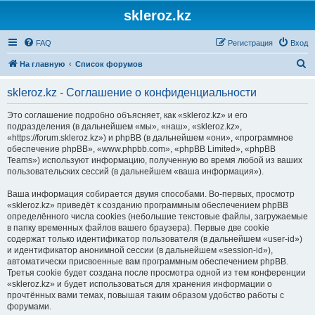
skleroz.kz
FAQ
Регистрация
Вход
П
На главную
Список форумов
о
skleroz.kz - Соглашение о конфиденциальности
и
с
Это соглашение подробно объясняет, как «skleroz.kz» и его
подразделения (в дальнейшем «мы», «наш», «skleroz.kz»,
к
«https://forum.skleroz.kz») и phpBB (в дальнейшем «они», «программное
обеспечение phpBB», «www.phpbb.com», «phpBB Limited», «phpBB
Teams») используют информацию, полученную во время любой из ваших
пользовательских сессий (в дальнейшем «ваша информация»).
Ваша информация собирается двумя способами. Во-первых, просмотр
«skleroz.kz» приведёт к созданию программным обеспечением phpBB
определённого числа cookies (небольшие текстовые файлы, загружаемые
в папку временных файлов вашего браузера). Первые две cookie
содержат только идентификатор пользователя (в дальнейшем «user-id»)
и идентификатор анонимной сессии (в дальнейшем «session-id»),
автоматически присвоенные вам программным обеспечением phpBB.
Третья cookie будет создана после просмотра одной из тем конференции
«skleroz.kz» и будет использоваться для хранения информации о
прочтённых вами темах, повышая таким образом удобство работы с
форумами.