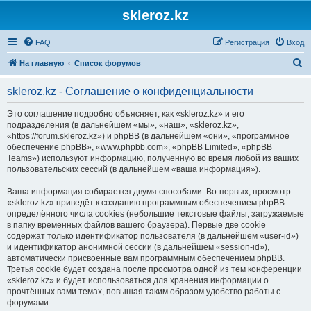
skleroz.kz
FAQ
Регистрация
Вход
П
На главную
Список форумов
о
skleroz.kz - Соглашение о конфиденциальности
и
с
Это соглашение подробно объясняет, как «skleroz.kz» и его
подразделения (в дальнейшем «мы», «наш», «skleroz.kz»,
к
«https://forum.skleroz.kz») и phpBB (в дальнейшем «они», «программное
обеспечение phpBB», «www.phpbb.com», «phpBB Limited», «phpBB
Teams») используют информацию, полученную во время любой из ваших
пользовательских сессий (в дальнейшем «ваша информация»).
Ваша информация собирается двумя способами. Во-первых, просмотр
«skleroz.kz» приведёт к созданию программным обеспечением phpBB
определённого числа cookies (небольшие текстовые файлы, загружаемые
в папку временных файлов вашего браузера). Первые две cookie
содержат только идентификатор пользователя (в дальнейшем «user-id»)
и идентификатор анонимной сессии (в дальнейшем «session-id»),
автоматически присвоенные вам программным обеспечением phpBB.
Третья cookie будет создана после просмотра одной из тем конференции
«skleroz.kz» и будет использоваться для хранения информации о
прочтённых вами темах, повышая таким образом удобство работы с
форумами.