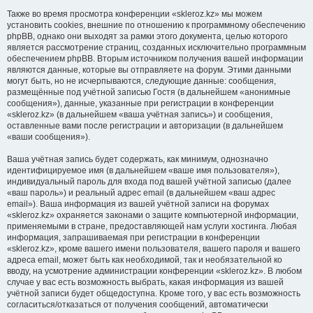
Также во время просмотра конференции «skleroz.kz» мы можем
установить cookies, внешние по отношению к программному обеспечению
phpBB, однако они выходят за рамки этого документа, целью которого
является рассмотрение страниц, созданных исключительно программным
обеспечением phpBB. Вторым источником получения вашей информации
являются данные, которые вы отправляете на форум. Этими данными
могут быть, но не исчерпываются, следующие данные: сообщения,
размещённые под учётной записью Гостя (в дальнейшем «анонимные
сообщения»), данные, указанные при регистрации в конференции
«skleroz.kz» (в дальнейшем «ваша учётная запись») и сообщения,
оставленные вами после регистрации и авторизации (в дальнейшем
«ваши сообщения»).
Ваша учётная запись будет содержать, как минимум, однозначно
идентифицируемое имя (в дальнейшем «ваше имя пользователя»),
индивидуальный пароль для входа под вашей учётной записью (далее
«ваш пароль») и реальный адрес email (в дальнейшем «ваш адрес
email»). Ваша информация из вашей учётной записи на форумах
«skleroz.kz» охраняется законами о защите компьютерной информации,
применяемыми в стране, предоставляющей нам услуги хостинга. Любая
информация, запрашиваемая при регистрации в конференции
«skleroz.kz», кроме вашего имени пользователя, вашего пароля и вашего
адреса email, может быть как необходимой, так и необязательной ко
вводу, на усмотрение администрации конференции «skleroz.kz». В любом
случае у вас есть возможность выбрать, какая информация из вашей
учётной записи будет общедоступна. Кроме того, у вас есть возможность
согласиться/отказаться от получения сообщений, автоматически