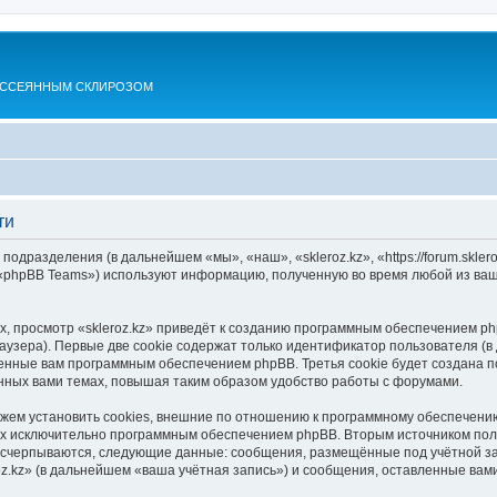
АССЕЯННЫМ СКЛИРОЗОМ
ти
 подразделения (в дальнейшем «мы», «наш», «skleroz.kz», «https://forum.skle
 «phpBB Teams») используют информацию, полученную во время любой из ваш
, просмотр «skleroz.kz» приведёт к созданию программным обеспечением ph
узера). Первые две cookie содержат только идентификатор пользователя (в
оенные вам программным обеспечением phpBB. Третья cookie будет создана п
нных вами темах, повышая таким образом удобство работы с форумами.
ожем установить cookies, внешние по отношению к программному обеспечению
ных исключительно программным обеспечением phpBB. Вторым источником по
 исчерпываются, следующие данные: сообщения, размещённые под учётной з
oz.kz» (в дальнейшем «ваша учётная запись») и сообщения, оставленные вам