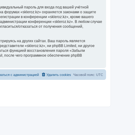
дивидуальный пароль для входа под вашей учётной
на форумах «skleroz.kz» охраняется законами о защите
истрации в конференции «skleroz.kz», кроме вашего
е администрации конференции «skleroz.kz». В любом случае
согласиться/отказаться от получения сообщений,
рируясь на других сайтах. Ваш пароль является
едставители «skleroz.kz», ни phpBB Limited, ни другое
оваться функцией восстановления пароля «Забыли
l, после чего программное обеспечение phpBB
заться с администрацией
Удалить cookies
Часовой пояс:
UTC