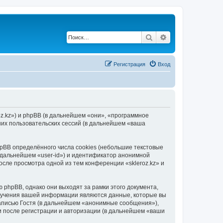
Поиск
Расширенный по
Регистрация
Вход
roz.kz») и phpBB (в дальнейшем «они», «программное
их пользовательских сессий (в дальнейшем «ваша
pBB определённого числа cookies (небольшие текстовые
 дальнейшем «user-id») и идентификатор анонимной
осле просмотра одной из тем конференции «skleroz.kz» и
 phpBB, однако они выходят за рамки этого документа,
лучения вашей информации являются данные, которые вы
аписью Гостя (в дальнейшем «анонимные сообщения»),
и после регистрации и авторизации (в дальнейшем «ваши