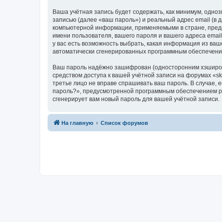
Ваша учётная запись будет содержать, как минимум, одн
записью (далее «ваш пароль») и реальный адрес email (в
компьютерной информации, применяемыми в стране, предо
имени пользователя, вашего пароля и вашего адреса email
у вас есть возможность выбрать, какая информация из ваш
автоматически сгенерированных программным обеспечени
Ваш пароль надёжно зашифрован (односторонним хэширован
средством доступа к вашей учётной записи на форумах «skle
третье лицо не вправе спрашивать ваш пароль. В случае,
пароль?», предусмотренной программным обеспечением ph
сгенерирует вам новый пароль для вашей учётной записи.
На главную
Список форумов