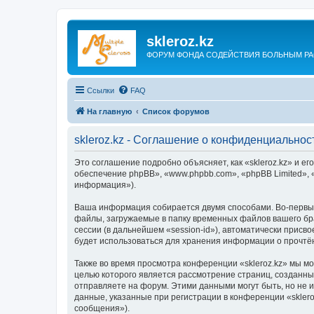
skleroz.kz
ФОРУМ ФОНДА СОДЕЙСТВИЯ БОЛЬНЫМ Р
Ссылки
FAQ
На главную
Список форумов
skleroz.kz - Соглашение о конфиденциальнос
Это соглашение подробно объясняет, как «skleroz.kz» и его
обеспечение phpBB», «www.phpbb.com», «phpBB Limited»,
информация»).
Ваша информация собирается двумя способами. Во-первых
файлы, загружаемые в папку временных файлов вашего бра
сессии (в дальнейшем «session-id»), автоматически присв
будет использоваться для хранения информации о прочтё
Также во время просмотра конференции «skleroz.kz» мы м
целью которого является рассмотрение страниц, создан
отправляете на форум. Этими данными могут быть, но не
данные, указанные при регистрации в конференции «skler
сообщения»).