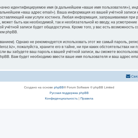
означно идентифицируемое имя (в дальнейшем «ваше имя пользователя»), ин
 дальнейшем «ваш адрес email»). Ваша информация из вашей учётной записи 
ставляющей нам услуги хостинга. Любая информация, запрашиваемая при рег
, может быть как необходимой, так и необязательной ко вводу, на усмотрени
ей учётной записи будет общедоступна. Кроме того, у вас есть возможность 
ем phpBB.
ием). Однако не рекомендуется использовать этот же самый пароль, регист
roz.kz», пожалуйста, храните его в тайне, ни при каких обстоятельствах ни пр
 если вы забудете ваш пароль к вашей учётной записи, вы сможете воспольз
pBB. Вам будет необходимо ввести ваше имя пользователя и ваш адрес emai
Свя
Создано на основе
phpBB
® Forum Software © phpBB Limited
Русская поддержка phpBB
Конфиденциальность
|
Правила