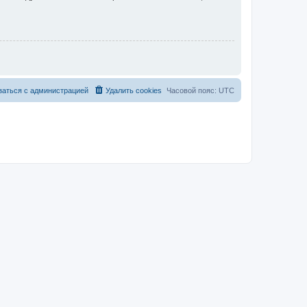
заться с администрацией
Удалить cookies
Часовой пояс:
UTC