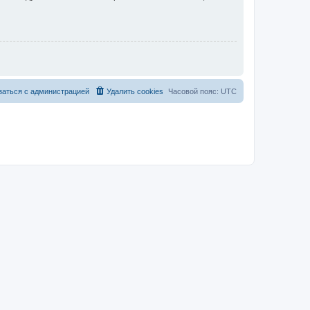
заться с администрацией
Удалить cookies
Часовой пояс:
UTC