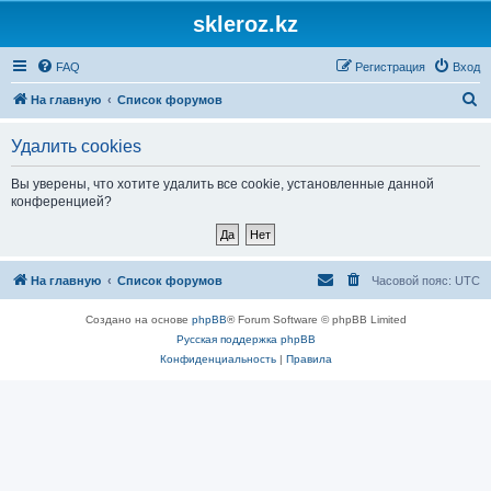
skleroz.kz
FAQ
Регистрация
Вход
П
На главную
Список форумов
о
Удалить cookies
и
с
Вы уверены, что хотите удалить все cookie, установленные данной
конференцией?
к
На главную
Список форумов
Часовой пояс:
UTC
Создано на основе
phpBB
® Forum Software © phpBB Limited
Русская поддержка phpBB
Конфиденциальность
|
Правила