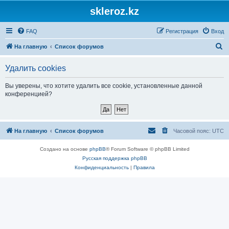
skleroz.kz
FAQ
Регистрация
Вход
П
На главную
Список форумов
о
Удалить cookies
и
с
Вы уверены, что хотите удалить все cookie, установленные данной
конференцией?
к
На главную
Список форумов
Часовой пояс:
UTC
Создано на основе
phpBB
® Forum Software © phpBB Limited
Русская поддержка phpBB
Конфиденциальность
|
Правила