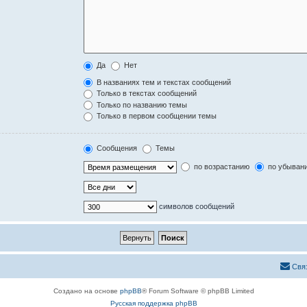
Да
Нет
В названиях тем и текстах сообщений
Только в текстах сообщений
Только по названию темы
Только в первом сообщении темы
Сообщения
Темы
по возрастанию
по убыван
символов сообщений
Свя
Создано на основе
phpBB
® Forum Software © phpBB Limited
Русская поддержка phpBB