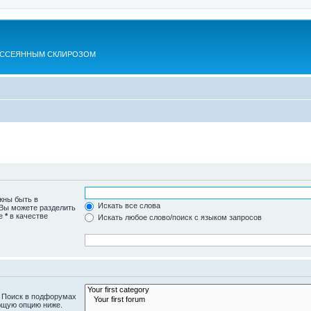
АССЕЯННЫМ СКЛИРОЗОМ
жны быть в
Искать все слова
 Вы можете разделить
те
*
в качестве
Искать любое слово/поиск с языком запросов
. Поиск в подфорумах
ющую опцию ниже.