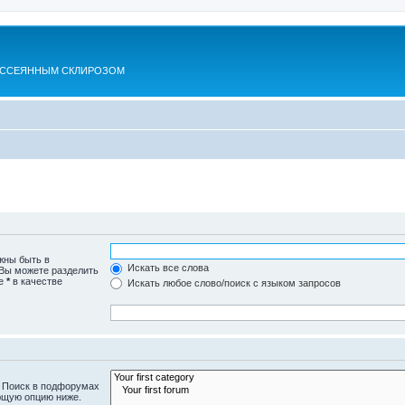
АССЕЯННЫМ СКЛИРОЗОМ
жны быть в
Искать все слова
 Вы можете разделить
те
*
в качестве
Искать любое слово/поиск с языком запросов
. Поиск в подфорумах
ющую опцию ниже.