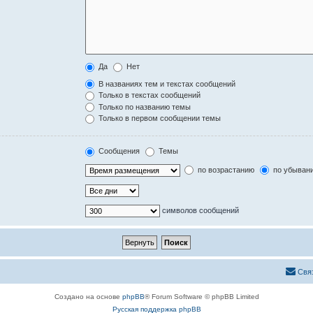
Да
Нет
В названиях тем и текстах сообщений
Только в текстах сообщений
Только по названию темы
Только в первом сообщении темы
Сообщения
Темы
по возрастанию
по убыван
символов сообщений
Свя
Создано на основе
phpBB
® Forum Software © phpBB Limited
Русская поддержка phpBB