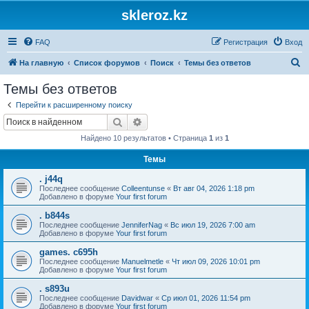
skleroz.kz
FAQ
Регистрация
Вход
П
На главную
Список форумов
Поиск
Темы без ответов
о
Темы без ответов
и
Перейти к расширенному поиску
с
Поиск
Расширенный поиск
к
Найдено 10 результатов • Страница
1
из
1
Темы
. j44q
Последнее сообщение
Colleentunse
«
Вт авг 04, 2026 1:18 pm
Добавлено в форуме
Your first forum
. b844s
Последнее сообщение
JenniferNag
«
Вс июл 19, 2026 7:00 am
Добавлено в форуме
Your first forum
games. c695h
Последнее сообщение
Manuelmetle
«
Чт июл 09, 2026 10:01 pm
Добавлено в форуме
Your first forum
. s893u
Последнее сообщение
Davidwar
«
Ср июл 01, 2026 11:54 pm
Добавлено в форуме
Your first forum