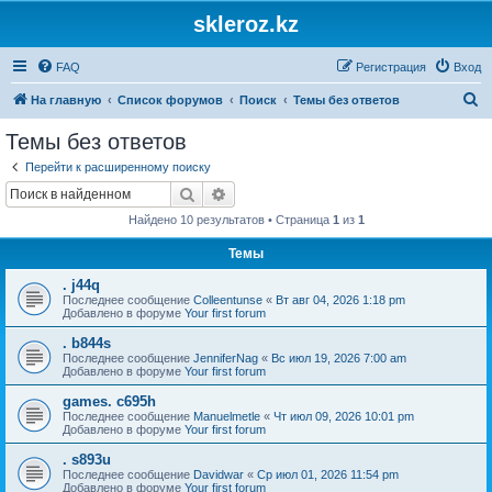
skleroz.kz
FAQ
Регистрация
Вход
П
На главную
Список форумов
Поиск
Темы без ответов
о
Темы без ответов
и
Перейти к расширенному поиску
с
Поиск
Расширенный поиск
к
Найдено 10 результатов • Страница
1
из
1
Темы
. j44q
Последнее сообщение
Colleentunse
«
Вт авг 04, 2026 1:18 pm
Добавлено в форуме
Your first forum
. b844s
Последнее сообщение
JenniferNag
«
Вс июл 19, 2026 7:00 am
Добавлено в форуме
Your first forum
games. c695h
Последнее сообщение
Manuelmetle
«
Чт июл 09, 2026 10:01 pm
Добавлено в форуме
Your first forum
. s893u
Последнее сообщение
Davidwar
«
Ср июл 01, 2026 11:54 pm
Добавлено в форуме
Your first forum