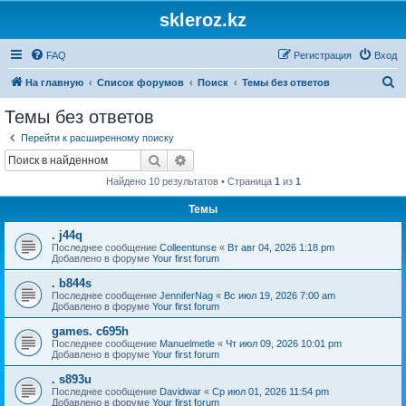
skleroz.kz
FAQ
Регистрация
Вход
П
На главную
Список форумов
Поиск
Темы без ответов
о
Темы без ответов
и
Перейти к расширенному поиску
с
Поиск
Расширенный поиск
к
Найдено 10 результатов • Страница
1
из
1
Темы
. j44q
Последнее сообщение
Colleentunse
«
Вт авг 04, 2026 1:18 pm
Добавлено в форуме
Your first forum
. b844s
Последнее сообщение
JenniferNag
«
Вс июл 19, 2026 7:00 am
Добавлено в форуме
Your first forum
games. c695h
Последнее сообщение
Manuelmetle
«
Чт июл 09, 2026 10:01 pm
Добавлено в форуме
Your first forum
. s893u
Последнее сообщение
Davidwar
«
Ср июл 01, 2026 11:54 pm
Добавлено в форуме
Your first forum