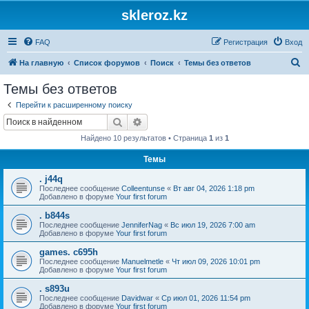
skleroz.kz
FAQ
Регистрация
Вход
П
На главную
Список форумов
Поиск
Темы без ответов
о
Темы без ответов
и
Перейти к расширенному поиску
с
Поиск
Расширенный поиск
к
Найдено 10 результатов • Страница
1
из
1
Темы
. j44q
Последнее сообщение
Colleentunse
«
Вт авг 04, 2026 1:18 pm
Добавлено в форуме
Your first forum
. b844s
Последнее сообщение
JenniferNag
«
Вс июл 19, 2026 7:00 am
Добавлено в форуме
Your first forum
games. c695h
Последнее сообщение
Manuelmetle
«
Чт июл 09, 2026 10:01 pm
Добавлено в форуме
Your first forum
. s893u
Последнее сообщение
Davidwar
«
Ср июл 01, 2026 11:54 pm
Добавлено в форуме
Your first forum