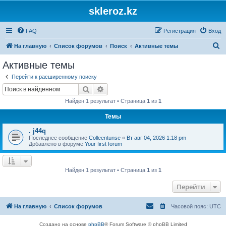
skleroz.kz
FAQ
Регистрация
Вход
П
На главную
Список форумов
Поиск
Активные темы
о
Активные темы
и
Перейти к расширенному поиску
с
Поиск
Расширенный поиск
к
Найден 1 результат • Страница
1
из
1
Темы
. j44q
Последнее сообщение
Colleentunse
«
Вт авг 04, 2026 1:18 pm
Добавлено в форуме
Your first forum
Найден 1 результат • Страница
1
из
1
Перейти
На главную
Список форумов
Часовой пояс:
UTC
Создано на основе
phpBB
® Forum Software © phpBB Limited