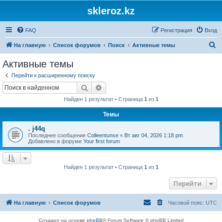
skleroz.kz
FAQ
Регистрация
Вход
П
На главную
Список форумов
Поиск
Активные темы
о
Активные темы
и
Перейти к расширенному поиску
с
Поиск
Расширенный поиск
к
Найден 1 результат • Страница
1
из
1
Темы
. j44q
Последнее сообщение
Colleentunse
«
Вт авг 04, 2026 1:18 pm
Добавлено в форуме
Your first forum
Найден 1 результат • Страница
1
из
1
Перейти
На главную
Список форумов
Часовой пояс:
UTC
Создано на основе
phpBB
® Forum Software © phpBB Limited