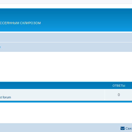
АССЕЯННЫМ СКЛИРОЗОМ
ы
ОТВЕТЫ
0
st forum
Свя