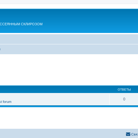
АССЕЯННЫМ СКЛИРОЗОМ
ы
ОТВЕТЫ
0
st forum
Свя