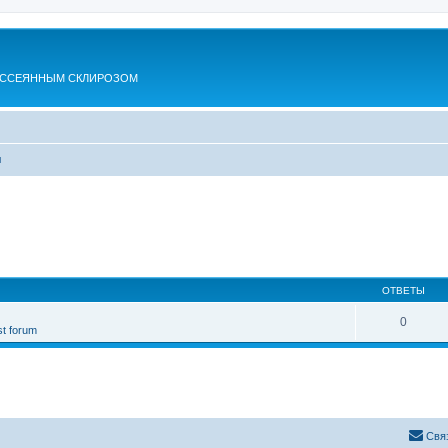
АССЕЯННЫМ СКЛИРОЗОМ
ы
ОТВЕТЫ
0
st forum
Свя