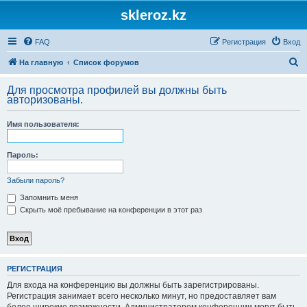
skleroz.kz
FAQ
Регистрация
Вход
П
На главную
Список форумов
о
Для просмотра профилей вы должны быть
и
авторизованы.
с
Имя пользователя:
к
Пароль:
Забыли пароль?
Запомнить меня
Скрыть моё пребывание на конференции в этот раз
РЕГИСТРАЦИЯ
Для входа на конференцию вы должны быть зарегистрированы.
Регистрация занимает всего несколько минут, но предоставляет вам
более широкие возможности. Администратором конференции могут быть