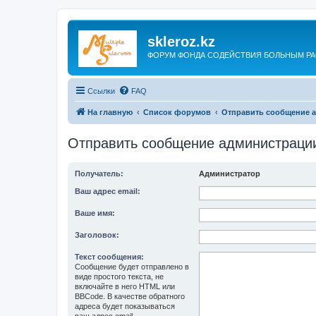
skleroz.kz
ФОРУМ ФОНДА СОДЕЙСТВИЯ БОЛЬНЫМ Р
Ссылки
FAQ
На главную
Список форумов
Отправить сообщение 
Отправить сообщение администраци
Получатель:
Администратор
Ваш адрес email:
Ваше имя:
Заголовок:
Текст сообщения:
Сообщение будет отправлено в
виде простого текста, не
включайте в него HTML или
BBCode. В качестве обратного
адреса будет показываться
ваш адрес email.