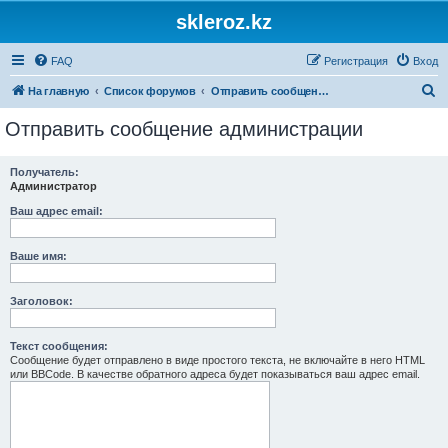
skleroz.kz
FAQ
Регистрация
Вход
П
На главную
Список форумов
Отправить сообщение администрации
о
Отправить сообщение администрации
и
с
Получатель:
Администратор
к
Ваш адрес email:
Ваше имя:
Заголовок:
Текст сообщения:
Сообщение будет отправлено в виде простого текста, не включайте в него HTML
или BBCode. В качестве обратного адреса будет показываться ваш адрес email.