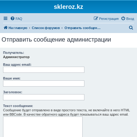
skleroz.kz
FAQ
Регистрация
Вход
П
На главную
Список форумов
Отправить сообщение администрации
о
Отправить сообщение администрации
и
с
Получатель:
Администратор
к
Ваш адрес email:
Ваше имя:
Заголовок:
Текст сообщения:
Сообщение будет отправлено в виде простого текста, не включайте в него HTML
или BBCode. В качестве обратного адреса будет показываться ваш адрес email.