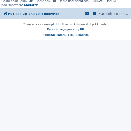
Всего сообщений:
30
• Всего тем:
19
• Всего пользователей:
188524
• Новый
пользователь:
Andrarzv
На главную
Список форумов
Часовой пояс:
UTC
Создано на основе
phpBB
® Forum Software © phpBB Limited
Русская поддержка phpBB
Конфиденциальность
|
Правила