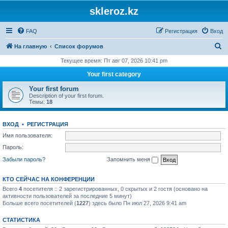
skleroz.kz
FAQ
Регистрация
Вход
П
На главную
Список форумов
о
Текущее время: Пт авг 07, 2026 10:41 pm
и
Your first category
с
Your first forum
к
Description of your first forum.
Темы:
18
ВХОД
•
РЕГИСТРАЦИЯ
Имя пользователя:
Пароль:
Забыли пароль?
Запомнить меня
КТО СЕЙЧАС НА КОНФЕРЕНЦИИ
Всего
4
посетителя :: 2 зарегистрированных, 0 скрытых и 2 гостя (основано на
активности пользователей за последние 5 минут)
Больше всего посетителей (
1227
) здесь было Пн июл 27, 2026 9:41 am
СТАТИСТИКА