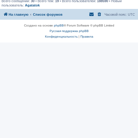
Всего сообщений:
30
• Всего тем:
19
• Всего пользователей:
188590
• Новый
пользователь:
Agatatok
На главную
Список форумов
Часовой пояс:
UTC
Создано на основе
phpBB
® Forum Software © phpBB Limited
Русская поддержка phpBB
Конфиденциальность
|
Правила