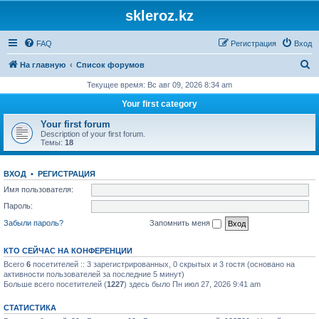
skleroz.kz
FAQ
Регистрация
Вход
П
На главную
Список форумов
о
Текущее время: Вс авг 09, 2026 8:34 am
и
Your first category
с
Your first forum
к
Description of your first forum.
Темы:
18
ВХОД
•
РЕГИСТРАЦИЯ
Имя пользователя:
Пароль:
Забыли пароль?
Запомнить меня
КТО СЕЙЧАС НА КОНФЕРЕНЦИИ
Всего
6
посетителей :: 3 зарегистрированных, 0 скрытых и 3 гостя (основано на
активности пользователей за последние 5 минут)
Больше всего посетителей (
1227
) здесь было Пн июл 27, 2026 9:41 am
СТАТИСТИКА