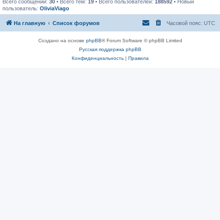
Всего сообщений:
30
• Всего тем:
19
• Всего пользователей:
188592
• Новый
пользователь:
OliviaViago
На главную
Список форумов
Часовой пояс:
UTC
Создано на основе
phpBB
® Forum Software © phpBB Limited
Русская поддержка phpBB
Конфиденциальность
|
Правила