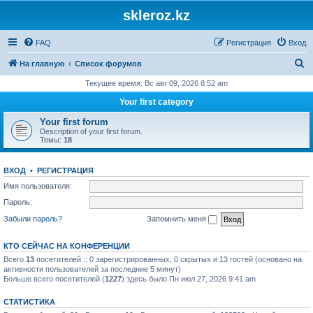
skleroz.kz
FAQ
Регистрация
Вход
П
На главную
Список форумов
о
Текущее время: Вс авг 09, 2026 8:52 am
и
Your first category
с
Your first forum
к
Description of your first forum.
Темы:
18
ВХОД
•
РЕГИСТРАЦИЯ
Имя пользователя:
Пароль:
Забыли пароль?
Запомнить меня
КТО СЕЙЧАС НА КОНФЕРЕНЦИИ
Всего
13
посетителей :: 0 зарегистрированных, 0 скрытых и 13 гостей (основано на
активности пользователей за последние 5 минут)
Больше всего посетителей (
1227
) здесь было Пн июл 27, 2026 9:41 am
СТАТИСТИКА