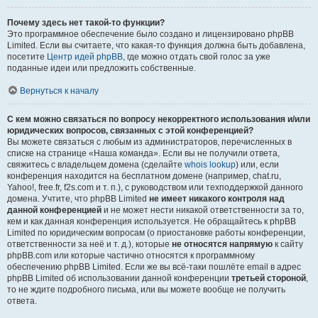
Почему здесь нет такой-то функции?
Это программное обеспечение было создано и лицензировано phpBB
Limited. Если вы считаете, что какая-то функция должна быть добавлена,
посетите
Центр идей phpBB
, где можно отдать свой голос за уже
поданные идеи или предложить собственные.
Вернуться к началу
С кем можно связаться по вопросу некорректного использования и/или
юридических вопросов, связанных с этой конференцией?
Вы можете связаться с любым из администраторов, перечисленных в
списке на странице «Наша команда». Если вы не получили ответа,
свяжитесь с владельцем домена (сделайте
whois lookup
) или, если
конференция находится на бесплатном домене (например, chat.ru,
Yahoo!, free.fr, f2s.com и т. п.), с руководством или техподдержкой данного
домена. Учтите, что phpBB Limited
не имеет никакого контроля над
данной конференцией
и не может нести никакой ответственности за то,
кем и как данная конференция используется. Не обращайтесь к phpBB
Limited по юридическим вопросам (о приостановке работы конференции,
ответственности за неё и т. д.), которые
не относятся напрямую
к сайту
phpBB.com или которые частично относятся к программному
обеспечению phpBB Limited. Если же вы всё-таки пошлёте email в адрес
phpBB Limited об использовании данной конференции
третьей стороной
,
то не ждите подробного письма, или вы можете вообще не получить
ответа.