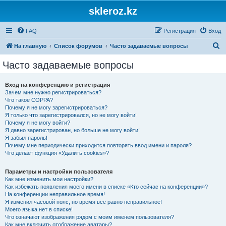
skleroz.kz
FAQ
Регистрация
Вход
П
На главную
Список форумов
Часто задаваемые вопросы
о
Часто задаваемые вопросы
и
с
Вход на конференцию и регистрация
Зачем мне нужно регистрироваться?
к
Что такое COPPA?
Почему я не могу зарегистрироваться?
Я только что зарегистрировался, но не могу войти!
Почему я не могу войти?
Я давно зарегистрирован, но больше не могу войти!
Я забыл пароль!
Почему мне периодически приходится повторять ввод имени и пароля?
Что делает функция «Удалить cookies»?
Параметры и настройки пользователя
Как мне изменить мои настройки?
Как избежать появления моего имени в списке «Кто сейчас на конференции»?
На конференции неправильное время!
Я изменил часовой пояс, но время всё равно неправильное!
Моего языка нет в списке!
Что означают изображения рядом с моим именем пользователя?
Как мне включить отображение аватары?