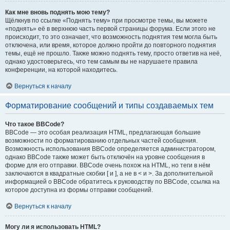
Как мне вновь поднять мою тему?
Щёлкнув по ссылке «Поднять тему» при просмотре темы, вы можете
«поднять» её в верхнюю часть первой страницы форума. Если этого не
происходит, то это означает, что возможность поднятия тем могла быть
отключена, или время, которое должно пройти до повторного поднятия
темы, ещё не прошло. Также можно поднять тему, просто ответив на неё,
однако удостоверьтесь, что тем самым вы не нарушаете правила
конференции, на которой находитесь.
Вернуться к началу
Форматирование сообщений и типы создаваемых тем
Что такое BBCode?
BBCode — это особая реализация HTML, предлагающая большие
возможности по форматированию отдельных частей сообщения.
Возможность использования BBCode определяется администратором,
однако BBCode также может быть отключён на уровне сообщения в
форме для его отправки. BBCode очень похож на HTML, но теги в нём
заключаются в квадратные скобки [ и ], а не в < и >. За дополнительной
информацией о BBCode обратитесь к руководству по BBCode, ссылка на
которое доступна из формы отправки сообщений.
Вернуться к началу
Могу ли я использовать HTML?