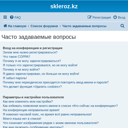
skleroz.kz
FAQ
Регистрация
Вход
П
На главную
Список форумов
Часто задаваемые вопросы
о
Часто задаваемые вопросы
и
с
Вход на конференцию и регистрация
Зачем мне нужно регистрироваться?
к
Что такое COPPA?
Почему я не могу зарегистрироваться?
Я только что зарегистрировался, но не могу войти!
Почему я не могу войти?
Я давно зарегистрирован, но больше не могу войти!
Я забыл пароль!
Почему мне периодически приходится повторять ввод имени и пароля?
Что делает функция «Удалить cookies»?
Параметры и настройки пользователя
Как мне изменить мои настройки?
Как избежать появления моего имени в списке «Кто сейчас на конференции»?
На конференции неправильное время!
Я изменил часовой пояс, но время всё равно неправильное!
Моего языка нет в списке!
Что означают изображения рядом с моим именем пользователя?
Как мне включить отображение аватары?