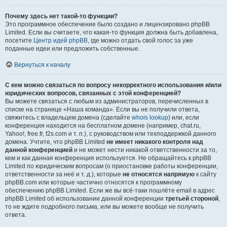
Почему здесь нет такой-то функции?
Это программное обеспечение было создано и лицензировано phpBB
Limited. Если вы считаете, что какая-то функция должна быть добавлена,
посетите
Центр идей phpBB
, где можно отдать свой голос за уже
поданные идеи или предложить собственные.
Вернуться к началу
С кем можно связаться по вопросу некорректного использования и/или
юридических вопросов, связанных с этой конференцией?
Вы можете связаться с любым из администраторов, перечисленных в
списке на странице «Наша команда». Если вы не получили ответа,
свяжитесь с владельцем домена (сделайте
whois lookup
) или, если
конференция находится на бесплатном домене (например, chat.ru,
Yahoo!, free.fr, f2s.com и т. п.), с руководством или техподдержкой данного
домена. Учтите, что phpBB Limited
не имеет никакого контроля над
данной конференцией
и не может нести никакой ответственности за то,
кем и как данная конференция используется. Не обращайтесь к phpBB
Limited по юридическим вопросам (о приостановке работы конференции,
ответственности за неё и т. д.), которые
не относятся напрямую
к сайту
phpBB.com или которые частично относятся к программному
обеспечению phpBB Limited. Если же вы всё-таки пошлёте email в адрес
phpBB Limited об использовании данной конференции
третьей стороной
,
то не ждите подробного письма, или вы можете вообще не получить
ответа.