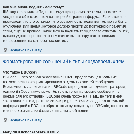
Как мне вновь поднять мою тему?
Щёлкнув по ссылке «Поднять тему» при просмотре темы, вы можете
«поднять» её в верхнюю часть первой страницы форума. Если этого не
происходит, то это означает, что возможность поднятия тем могла быть
отключена, или время, которое должно пройти до повторного поднятия
темы, ещё не прошло. Также можно поднять тему, просто ответив на неё,
однако удостоверьтесь, что тем самым вы не нарушаете правила
конференции, на которой находитесь.
Вернуться к началу
Форматирование сообщений и типы создаваемых тем
Что такое BBCode?
BBCode — это особая реализация HTML, предлагающая большие
возможности по форматированию отдельных частей сообщения.
Возможность использования BBCode определяется администратором,
однако BBCode также может быть отключён на уровне сообщения в
форме для его отправки. BBCode очень похож на HTML, но теги в нём
заключаются в квадратные скобки [ и ], а не в < и >. За дополнительной
информацией о BBCode обратитесь к руководству по BBCode, ссылка на
которое доступна из формы отправки сообщений.
Вернуться к началу
Могу ли я использовать HTML?